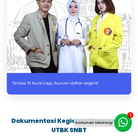
1
Dokumentasi Kegiatan Supercamp
Konsultasi Sekarang!
UTBK SNBT